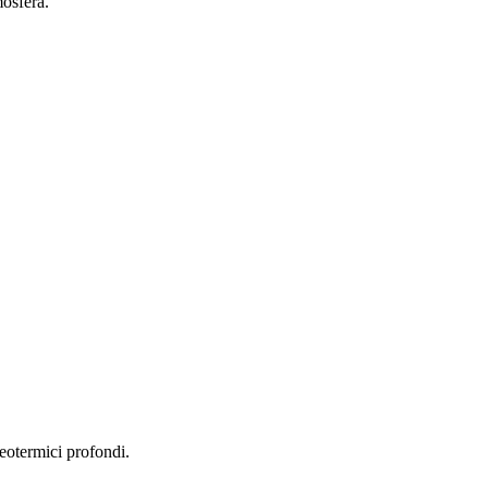
mosfera.
geotermici profondi.