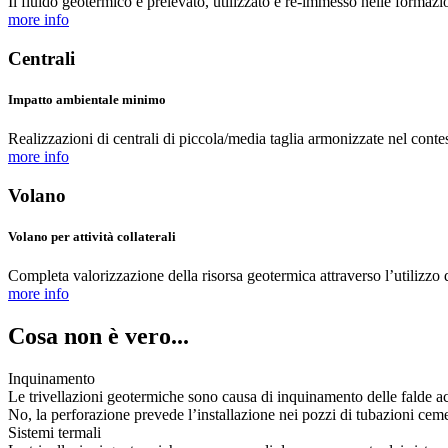
Il fluido geotermico è prelevato, utilizzato e re-immesso nelle formaz
more info
Centrali
Impatto ambientale minimo
Realizzazioni di centrali di piccola/media taglia armonizzate nel contes
more info
Volano
Volano per attività collaterali
Completa valorizzazione della risorsa geotermica attraverso l’utilizzo del
more info
Cosa non è vero...
Inquinamento
Le trivellazioni geotermiche sono causa di inquinamento delle falde a
No, la perforazione prevede l’installazione nei pozzi di tubazioni ceme
Sistemi termali