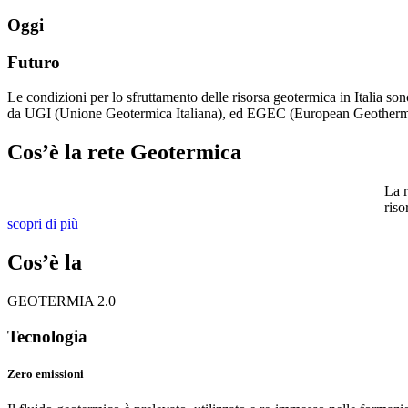
Oggi
Futuro
Le condizioni per lo sfruttamento delle risorsa geotermica in Italia so
da UGI (Unione Geotermica Italiana), ed EGEC (European Geotherma
Cos’è la rete Geotermica
La r
riso
scopri di più
Cos’è la
GEOTERMIA
2.0
Tecnologia
Zero emissioni