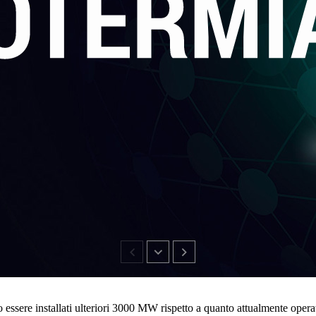
ro essere installati ulteriori 3000 MW rispetto a quanto attualmente oper