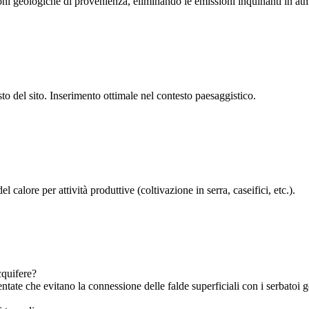
ioni geologiche di provenienza, eliminando le emissioni inquinanti in at
to del sito. Inserimento ottimale nel contesto paesaggistico.
 calore per attività produttive (coltivazione in serra, caseifici, etc.).
cquifere?
ntate che evitano la connessione delle falde superficiali con i serbatoi 